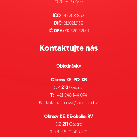
080 05 Prešov
IČO:
50 208 853
DIČ:
2120212138
IČ DPH:
SK2120212138
Kontaktujte nás
Objednávky
Okresy KE, PO, SB
OZ
210
Gastro
T:
+421 948 144 074
E:
nikola.balintova@apsfood.sk
Okresy KE, KE-okolie, RV
OZ
211
Gastro
T:
+421 940 503 310