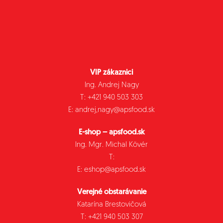
VIP zákaznici
Ing. Andrej Nagy
T: +421 940 503 303
E: andrej,nagy@apsfood.sk
E-shop – apsfood.sk
Ing. Mgr. Michal Kövér
T:
E: eshop@apsfood.sk
Verejné obstarávanie
Katarína Brestovičová
T: +421 940 503 307