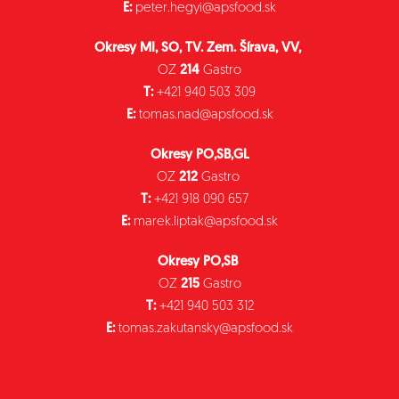
E:
peter.hegyi@apsfood.sk
Okresy MI, SO, TV. Zem. Šírava, VV,
OZ
214
Gastro
T:
+421 940 503 309
E:
tomas.nad@apsfood.sk
Okresy PO,SB,GL
OZ
212
Gastro
T:
+421 918 090 657
E:
marek.liptak@apsfood.sk
Okresy PO,SB
OZ
215
Gastro
T:
+421 940 503 312
E:
tomas.zakutansky@apsfood.sk