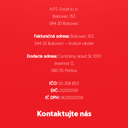
A.P.S. Food s.r.o.
Bukovec 153
044 20 Bukovec
Fakturačná adresa:
Bukovec 153,
044 20 Bukovec – Košice okolie
Dodacia adresa:
Centrálny sklad SK 10113
Jesenná 12,
080 05 Prešov
IČO:
50 208 853
DIČ:
2120212138
IČ DPH:
SK2120212138
Kontaktujte nás