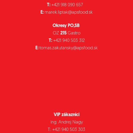
T:
+421 918 090 657
E:
marek.liptak@apsfood.sk
Okresy PO,SB
OZ
215
Gastro
T:
+421 940 503 312
E:
tomas.zakutansky@apsfood.sk
VIP zákaznici
Ing. Andrej Nagy
T: +421 940 503 303