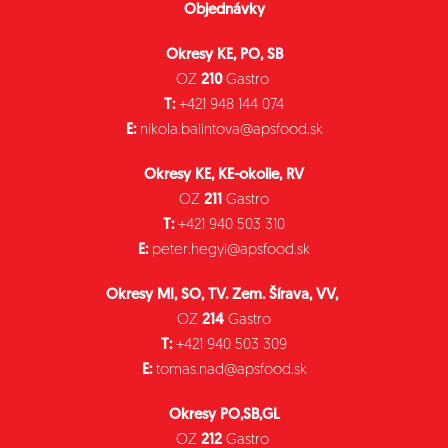
Objednávky
Okresy KE, PO, SB
OZ
210
Gastro
T:
+421 948 144 074
E:
nikola.balintova@apsfood.sk
Okresy KE, KE-okolie, RV
OZ
211
Gastro
T:
+421 940 503 310
E:
peter.hegyi@apsfood.sk
Okresy MI, SO, TV. Zem. Šírava, VV,
OZ
214
Gastro
T:
+421 940 503 309
E:
tomas.nad@apsfood.sk
Okresy PO,SB,GL
OZ
212
Gastro