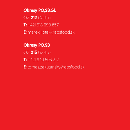
Okresy PO,SB,GL
OZ
212
Gastro
T:
+421 918 090 657
E:
marek.liptak@apsfood.sk
Okresy PO,SB
OZ
215
Gastro
T:
+421 940 503 312
E:
tomas.zakutansky@apsfood.sk