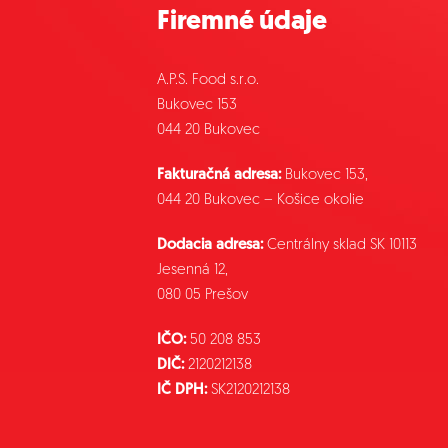
Firemné údaje
A.P.S. Food s.r.o.
Bukovec 153
044 20 Bukovec
Fakturačná adresa:
Bukovec 153,
044 20 Bukovec – Košice okolie
Dodacia adresa:
Centrálny sklad SK 10113
Jesenná 12,
080 05 Prešov
IČO:
50 208 853
DIČ:
2120212138
IČ DPH:
SK2120212138