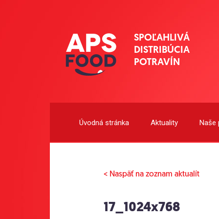
SPOĽAHLIVÁ
DISTRIBÚCIA
POTRAVÍN
Úvodná stránka
Aktuality
Naše 
< Naspäť na zoznam aktualít
17_1024x768