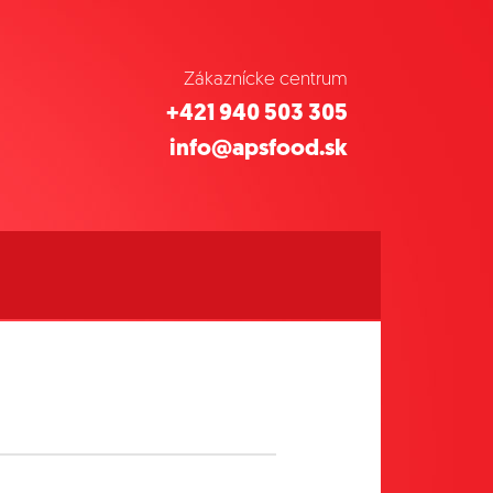
Zákaznícke centrum
+421 940 503 305
info@apsfood.sk