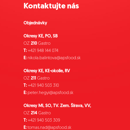
Kontaktujte nás
Objednávky
Okresy KE, PO, SB
OZ
210
Gastro
T:
+421 948 144 074
E:
nikola.balintova@apsfood.sk
Okresy KE, KE-okolie, RV
OZ
211
Gastro
T:
+421 940 503 310
E:
peter.hegyi@apsfood.sk
Okresy MI, SO, TV. Zem. Šírava, VV,
OZ
214
Gastro
T:
+421 940 503 309
E:
tomas.nad@apsfood.sk