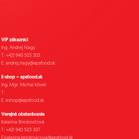
VIP zákaznici
Ing. Andrej Nagy
T: +421 940 503 303
E: andrej,nagy@apsfood.sk
E-shop – apsfood.sk
Ing. Mgr. Michal Kövér
T:
E: eshop@apsfood.sk
Verejné obstarávanie
Katarína Brestovičová
T: +421 940 503 307
E:katarina.brestovicova@apsfood.sk