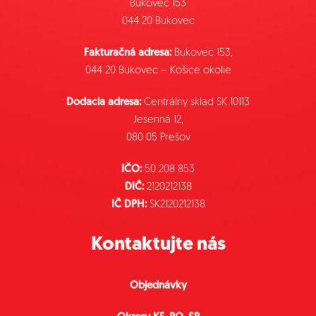
Bukovec 153
044 20 Bukovec
Fakturačná adresa:
Bukovec 153,
044 20 Bukovec – Košice okolie
Dodacia adresa:
Centrálny sklad SK 10113
Jesenná 12,
080 05 Prešov
IČO:
50 208 853
DIČ:
2120212138
IČ DPH:
SK2120212138
Kontaktujte nás
Objednávky