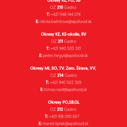
Okresy KE, PO, SB
OZ
210
Gastro
T:
+421 948 144 074
E:
nikola.balintova@apsfood.sk
Okresy KE, KE-okolie, RV
OZ
211
Gastro
T:
+421 940 503 310
E:
peter.hegyi@apsfood.sk
Okresy MI, SO, TV. Zem. Šírava, VV,
OZ
214
Gastro
T:
+421 940 503 309
E:
tomas.nad@apsfood.sk
Okresy PO,SB,GL
OZ
212
Gastro
T:
+421 918 090 657
E:
marek.liptak@apsfood.sk