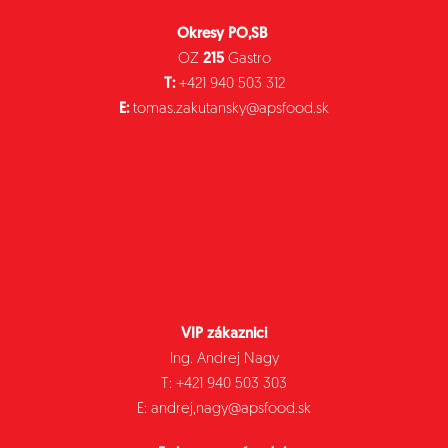
Okresy PO,SB
OZ
215
Gastro
T:
+421 940 503 312
E:
tomas.zakutansky@apsfood.sk
VIP zákaznici
Ing. Andrej Nagy
T: +421 940 503 303
E: andrej,nagy@apsfood.sk