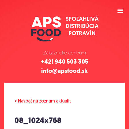
SPOĽAHLIVÁ
DISTRIBÚCIA
POTRAVÍN
Zákaznícke centrum
+421 940 503 305
info@apsfood.sk
< Naspäť na zoznam aktualít
08_1024x768