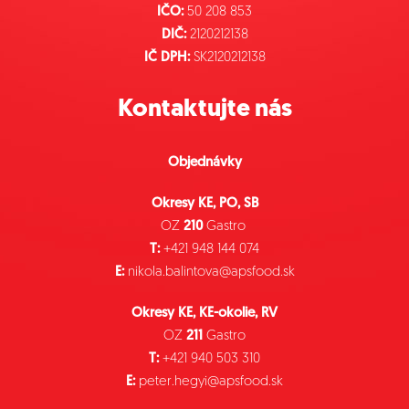
IČO:
50 208 853
DIČ:
2120212138
IČ DPH:
SK2120212138
Kontaktujte nás
Objednávky
Okresy KE, PO, SB
OZ
210
Gastro
T:
+421 948 144 074
E:
nikola.balintova@apsfood.sk
Okresy KE, KE-okolie, RV
OZ
211
Gastro
T:
+421 940 503 310
E:
peter.hegyi@apsfood.sk