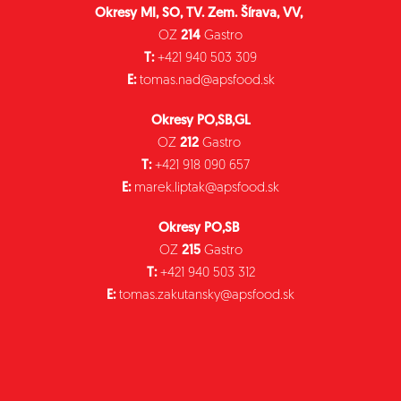
Okresy MI, SO, TV. Zem. Šírava, VV,
OZ
214
Gastro
T:
+421 940 503 309
E:
tomas.nad@apsfood.sk
Okresy PO,SB,GL
OZ
212
Gastro
T:
+421 918 090 657
E:
marek.liptak@apsfood.sk
Okresy PO,SB
OZ
215
Gastro
T:
+421 940 503 312
E:
tomas.zakutansky@apsfood.sk