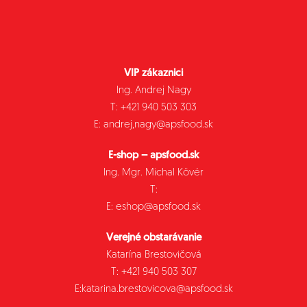
VIP zákaznici
Ing. Andrej Nagy
T: +421 940 503 303
E: andrej,nagy@apsfood.sk
E-shop – apsfood.sk
Ing. Mgr. Michal Kövér
T:
E: eshop@apsfood.sk
Verejné obstarávanie
Katarína Brestovičová
T: +421 940 503 307
E:katarina.brestovicova@apsfood.sk