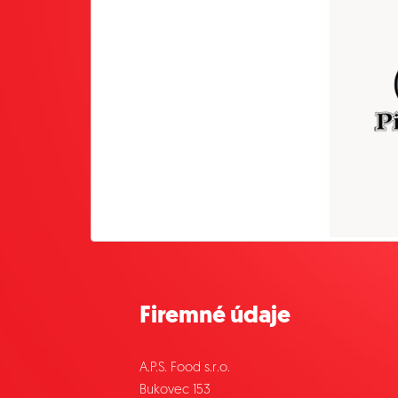
Firemné údaje
A.P.S. Food s.r.o.
Bukovec 153