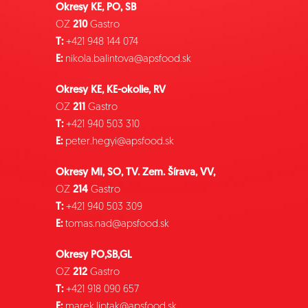
Okresy KE, PO, SB
OZ
210
Gastro
T:
+421 948 144 074
E:
nikola.balintova@apsfood.sk
Okresy KE, KE-okolie, RV
OZ
211
Gastro
T:
+421 940 503 310
E:
peter.hegyi@apsfood.sk
Okresy MI, SO, TV. Zem. Šírava, VV,
OZ
214
Gastro
T:
+421 940 503 309
E:
tomas.nad@apsfood.sk
Okresy PO,SB,GL
OZ
212
Gastro
T:
+421 918 090 657
E:
marek.liptak@apsfood.sk