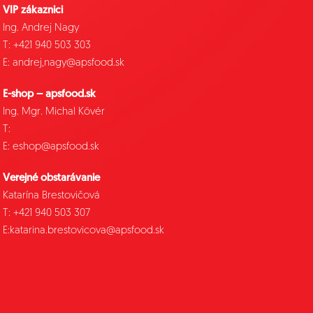
VIP zákaznici
Ing. Andrej Nagy
T: +421 940 503 303
E: andrej,nagy@apsfood.sk
E-shop – apsfood.sk
Ing. Mgr. Michal Kövér
T:
E: eshop@apsfood.sk
Verejné obstarávanie
Katarína Brestovičová
T: +421 940 503 307
E:katarina.brestovicova@apsfood.sk