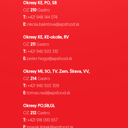
Okresy KE, PO, SB
OZ
210
Gastro
T:
+421 948 144 074
E:
nikola.balintova@apsfood.sk
Okresy KE, KE-okolie, RV
OZ
211
Gastro
T:
+421 940 503 310
E:
peter.hegyi@apsfood.sk
Okresy MI, SO, TV. Zem. Šírava, VV,
OZ
214
Gastro
T:
+421 940 503 309
E:
tomas.nad@apsfood.sk
Okresy PO,SB,GL
OZ
212
Gastro
T:
+421 918 090 657
E:
marek.liptak@apsfood.sk