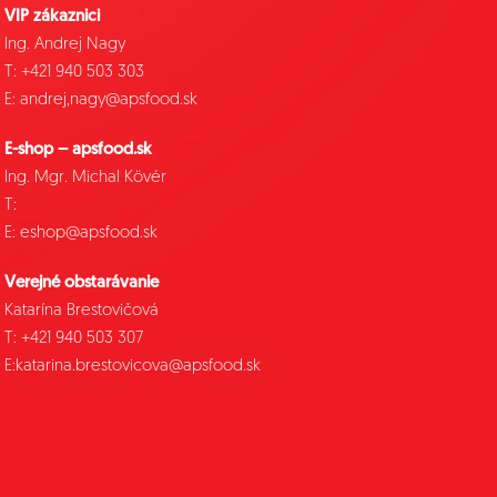
VIP zákaznici
Ing. Andrej Nagy
T: +421 940 503 303
E: andrej,nagy@apsfood.sk
E-shop – apsfood.sk
Ing. Mgr. Michal Kövér
T:
E: eshop@apsfood.sk
Verejné obstarávanie
Katarína Brestovičová
T: +421 940 503 307
E:katarina.brestovicova@apsfood.sk