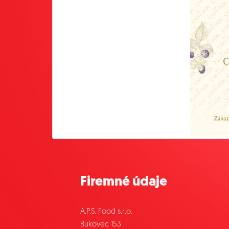
Firemné údaje
A.P.S. Food s.r.o.
Bukovec 153