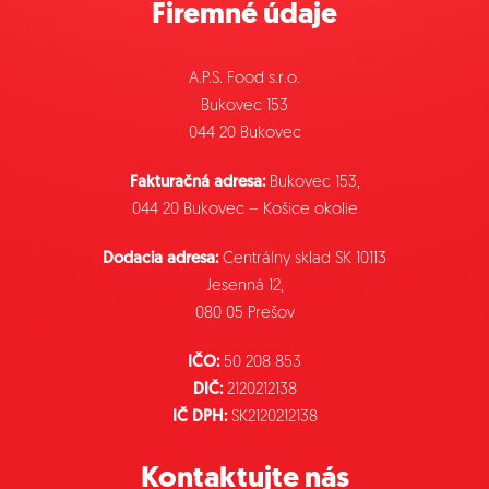
Firemné údaje
A.P.S. Food s.r.o.
Bukovec 153
044 20 Bukovec
Fakturačná adresa:
Bukovec 153,
044 20 Bukovec – Košice okolie
Dodacia adresa:
Centrálny sklad SK 10113
Jesenná 12,
080 05 Prešov
IČO:
50 208 853
DIČ:
2120212138
IČ DPH:
SK2120212138
Kontaktujte nás