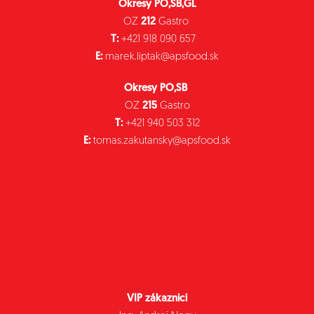
Okresy PO,SB,GL
OZ
212
Gastro
T:
+421 918 090 657
E:
marek.liptak@apsfood.sk
Okresy PO,SB
OZ
215
Gastro
T:
+421 940 503 312
E:
tomas.zakutansky@apsfood.sk
VIP zákaznici