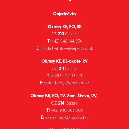
Objednávky
Okresy KE, PO, SB
OZ
210
Gastro
T:
+421 948 144 074
E:
nikola.balintova@apsfood.sk
Okresy KE, KE-okolie, RV
OZ
211
Gastro
T:
+421 940 503 310
E:
peter.hegyi@apsfood.sk
Okresy MI, SO, TV. Zem. Šírava, VV,
OZ
214
Gastro
T:
+421 940 503 309
E:
tomas.nad@apsfood.sk