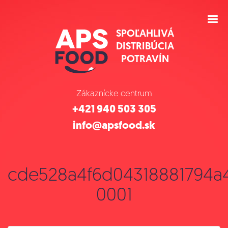
SPOĽAHLIVÁ
DISTRIBÚCIA
POTRAVÍN
Zákaznícke centrum
+421 940 503 305
info@apsfood.sk
cde528a4f6d04318881794a4
0001