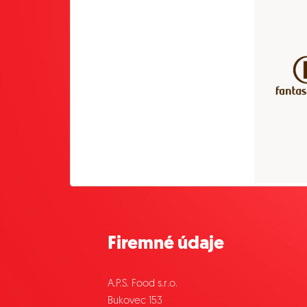
Firemné údaje
A.P.S. Food s.r.o.
Bukovec 153