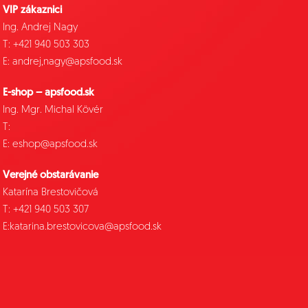
VIP zákaznici
Ing. Andrej Nagy
T: +421 940 503 303
E: andrej,nagy@apsfood.sk
E-shop – apsfood.sk
Ing. Mgr. Michal Kövér
T:
E: eshop@apsfood.sk
Verejné obstarávanie
Katarína Brestovičová
T: +421 940 503 307
E:katarina.brestovicova@apsfood.sk