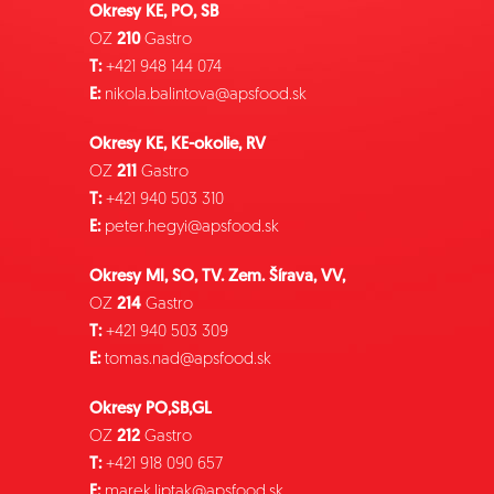
Okresy KE, PO, SB
OZ
210
Gastro
T:
+421 948 144 074
E:
nikola.balintova@apsfood.sk
Okresy KE, KE-okolie, RV
OZ
211
Gastro
T:
+421 940 503 310
E:
peter.hegyi@apsfood.sk
Okresy MI, SO, TV. Zem. Šírava, VV,
OZ
214
Gastro
T:
+421 940 503 309
E:
tomas.nad@apsfood.sk
Okresy PO,SB,GL
OZ
212
Gastro
T:
+421 918 090 657
E:
marek.liptak@apsfood.sk