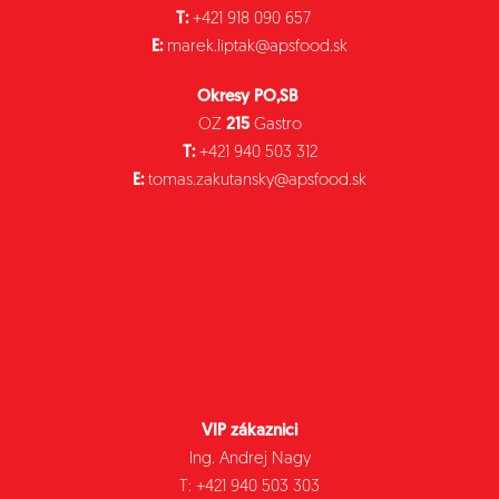
T:
+421 918 090 657
E:
marek.liptak@apsfood.sk
Okresy PO,SB
OZ
215
Gastro
T:
+421 940 503 312
E:
tomas.zakutansky@apsfood.sk
VIP zákaznici
Ing. Andrej Nagy
T: +421 940 503 303