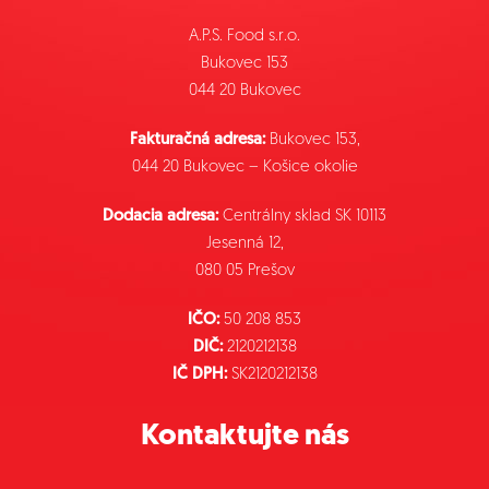
A.P.S. Food s.r.o.
Bukovec 153
044 20 Bukovec
Fakturačná adresa:
Bukovec 153,
044 20 Bukovec – Košice okolie
Dodacia adresa:
Centrálny sklad SK 10113
Jesenná 12,
080 05 Prešov
IČO:
50 208 853
DIČ:
2120212138
IČ DPH:
SK2120212138
Kontaktujte nás