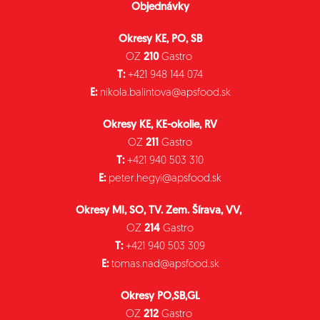
Objednávky
Okresy KE, PO, SB
OZ
210
Gastro
T:
+421 948 144 074
E:
nikola.balintova@apsfood.sk
Okresy KE, KE-okolie, RV
OZ
211
Gastro
T:
+421 940 503 310
E:
peter.hegyi@apsfood.sk
Okresy MI, SO, TV. Zem. Šírava, VV,
OZ
214
Gastro
T:
+421 940 503 309
E:
tomas.nad@apsfood.sk
Okresy PO,SB,GL
OZ
212
Gastro